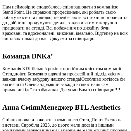
Нам неймовірно сподобалось співпрацювати з компанією
Stand Point. Це справжні професіонали, які роблять свою
роботу якісно та швидко, передбачають всі технічні нюанси та
до дрібниць продумують деталі, завдяки яким так зручно
працювати на стенді. Всі побажання по дизайну були
враховані та вдосконалені, виконані ідеально. Відтепер на всіх
виставах тільки до вас. Дякуємо за співпрацю.
Команда DNKa’
Компанія БТЛ більш 5 років є постійним клієнтом компанії
Стендпоінт. Безмежно вдячні за професійний підхід,якісну і
завжди вчасну забудову нашого стенда!Особливо хотілось би
відзначити Олександра,який завжди втілює наші самі
примхливі ідеї та забаганки. Дякуємо Вам за співпрацю!!!!
Анна Сміян
Менеджер BTL Aesthetics
Співпрацювали в жовтні з компанією СтендПоінт Експо на
виставці Євробілд 2023, до цього мали досвід з іншими
компаніями забудовниками і вперше не мали жодних проблем.