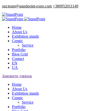
our.team@standpoint-expo.com
+380952011149
Home
About Us
Exhibition stands
Сервіс
Service
Portfolio
Blog Grid
Contact
EN
UA
Замовити дзвінок
Home
About Us
Exhibition stands
Сервіс
Service
Portfolio