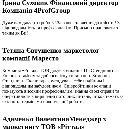
Ірина Суховик
Фінансовий директор
Компанія 4ProfGroup
Дуже вам дякую за роботу! За ваше ставлення до клієнта! За
відповідальність та професіоналізм. Приємно працювати з
таким як Ви!
Тетяна Євтушенко
маркетолог
компанії Маресто
Компанія «Ріттал» ТОВ дякує компанiї ПП «Стендпоінт
Експо» за якісну та добросовісну співпрацю. Компанія
Стендпоінт Експо зарекомендувала себе надійним і
відповідальним забудовником. Співробітники компанії
показують високий професіоналізм, знання своєї справи та
оперативність в вирішенні поточних питань, чітко стежать за
якістю та термінами виконуваної роботи.
Адаменко Валентина
Менеджер з
маркетингу ТОВ «Ріттал»