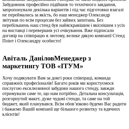
Забудовник професійно підійшов то технічного завдання,
запропонували декілька варіантів і під час підготовки взагалі
не переймались за якість, бо наш менеджер Олександр
звітував по всім процесам без зайвих запитань. Без
перебільшень наш стенд був найяскравішим і якіснішим з усіх
на виставці і перевершив усі очікування. Вже підписали
договір на співпрацю в лютому, велике дякую компанії Стенд
Поінт і Олександру особисто!
Авіталь Данілов
Менеджер з
маркетингу ТОВ «ІТУМ»
Хочу подякувати Вам за довгі роки співпраці, команда
справжніх професіоналів! Багато років ми користуємося
послугою ексклюзивної забудови нашого стенду, завжди
отримували саме те, що нам потрібно. Детальна консультація,
розгорнутий макет, дуже чудові стенди, та саме на той
бюджет, який планувався. Всім обовʼязково будемо Вас радити
і бажаємо Вашій компанії ще більшого розвитку та вдячних
клієнтів!