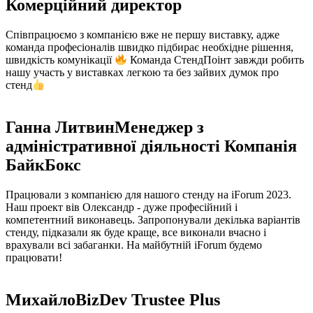
Комерційний директор
Співпрацюємо з компанією вже не першу виставку, адже
команда професіоналів швидко підбирає необхідне рішення,
швидкість комунікації
Команда СтендПоінт завжди робить
нашу участь у виставках легкою та без зайвих думок про
стенд
Ганна Литвин
Менеджер з
адміністративної діяльності Компанія
БайкБокс
Працювали з компанією для нашого стенду на iForum 2023.
Наш проект вів Олександр - дуже професійний і
компетентний виконавець. Запропонували декілька варіантів
стенду, підказали як буде краще, все виконали вчасно і
врахували всі забаганки. На майбутній iForum будемо
працювати!
Михайло
BizDev Trustee Plus