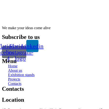
We make your ideas come alive
Subscribe to us
laticon-
Flaticon-
Linkedin
acebook-
instagram-
4
logo
Menu
Home
About us
Exhibition stands
Projects
Contacts
Contacts
Location