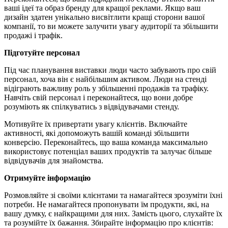
ваші ідеї та образ бренду для кращої реклами. Якщо ваш
дизайн здатен унікально висвітлити кращі сторони вашої
компанії, то ви можете залучити увагу аудиторії та збільшити
продажі і трафік.
Підготуйте персонал
Під час планування виставки люди часто забувають про свій
персонал, хоча він є найбільшим активом. Люди на стенді
відіграють важливу роль у збільшенні продажів та трафіку.
Навчіть свій персонал і переконайтеся, що вони добре
розуміють як спілкуватись з відвідувачами стенду.
Мотивуйте їх привертати увагу клієнтів. Включайте
активності, які допоможуть вашій команді збільшити
конверсію. Переконайтесь, що ваша команда максимально
використовує потенціал ваших продуктів та залучає більше
відвідувачів для знайомства.
Отримуйте інформацію
Розмовляйте зі своїми клієнтами та намагайтеся зрозуміти їхні
потреби. Не намагайтеся пропонувати їм продукти, які, на
вашу думку, є найкращими для них. Замість цього, слухайте їх
та розумійте їх бажання. Збирайте інформацію про клієнтів: