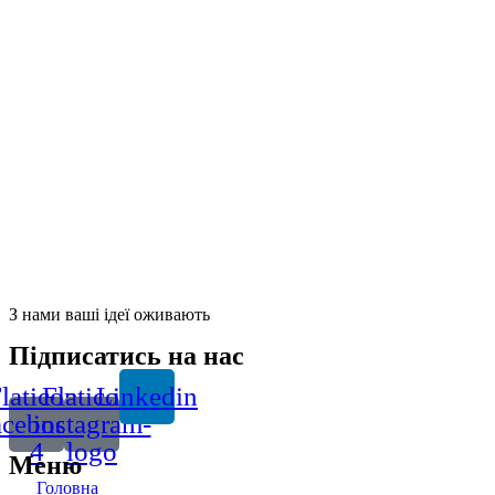
З нами ваші ідеї оживають
Підписатись на нас
laticon-
Flaticon-
Linkedin
acebook-
instagram-
4
logo
Меню
Головна