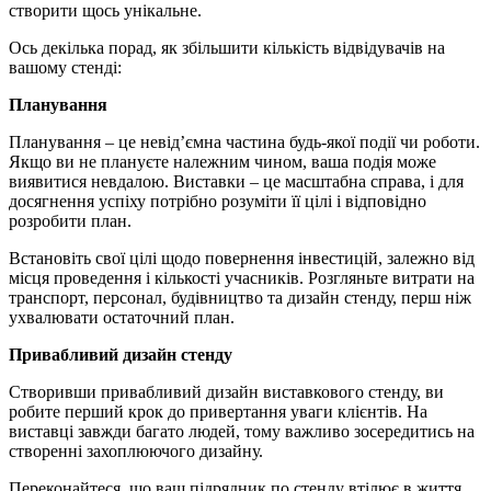
створити щось унікальне.
Ось декілька порад, як збільшити кількість відвідувачів на
вашому стенді:
Планування
Планування – це невід’ємна частина будь-якої події чи роботи.
Якщо ви не плануєте належним чином, ваша подія може
виявитися невдалою. Виставки – це масштабна справа, і для
досягнення успіху потрібно розуміти її цілі і відповідно
розробити план.
Встановіть свої цілі щодо повернення інвестицій, залежно від
місця проведення і кількості учасників. Розгляньте витрати на
транспорт, персонал, будівництво та дизайн стенду, перш ніж
ухвалювати остаточний план.
Привабливий дизайн стенду
Створивши привабливий дизайн виставкового стенду, ви
робите перший крок до привертання уваги клієнтів. На
виставці завжди багато людей, тому важливо зосередитись на
створенні захоплюючого дизайну.
Переконайтеся, що ваш підрядник по стенду втілює в життя