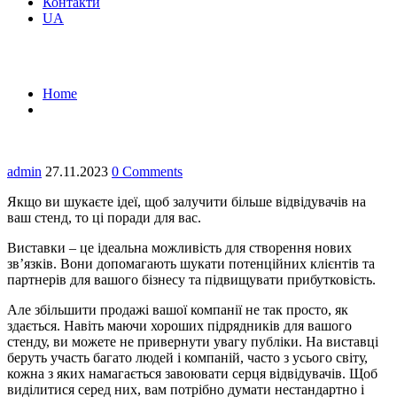
Контакти
UA
Як залучити більше клієнтів на стенд?
Home
Як залучити більше клієнтів на стенд?
admin
27.11.2023
0 Comments
Якщо ви шукаєте ідеї, щоб залучити більше відвідувачів на
ваш стенд, то ці поради для вас.
Виставки – це ідеальна можливість для створення нових
зв’язків. Вони допомагають шукати потенційних клієнтів та
партнерів для вашого бізнесу та підвищувати прибутковість.
Але збільшити продажі вашої компанії не так просто, як
здається. Навіть маючи хороших підрядників для вашого
стенду, ви можете не привернути увагу публіки. На виставці
беруть участь багато людей і компаній, часто з усього світу,
кожна з яких намагається завоювати серця відвідувачів. Щоб
виділитися серед них, вам потрібно думати нестандартно і