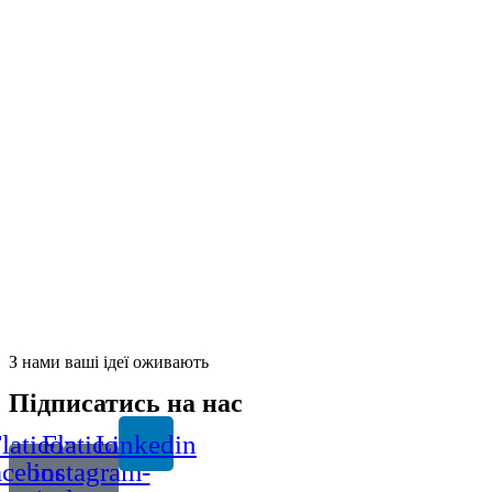
З нами ваші ідеї оживають
Підписатись на нас
laticon-
Flaticon-
Linkedin
acebook-
instagram-